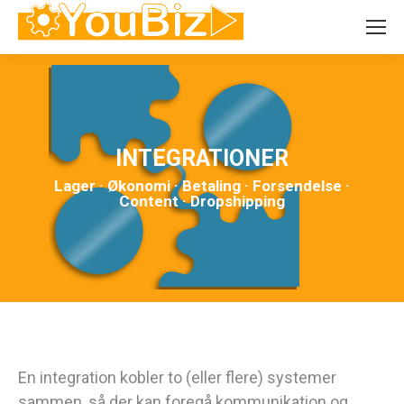
INTEGRATIONER
Lager · Økonomi · Betaling · Forsendelse ·
Content · Dropshipping
En integration kobler to (eller flere) systemer
sammen, så der kan foregå kommunikation og