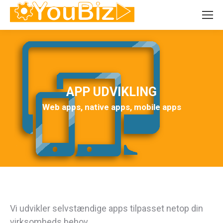
APP UDVIKLING
Web apps, native apps, mobile apps
Vi udvikler selvstændige apps tilpasset netop din
virksomheds behov.